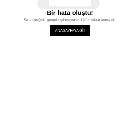
Bir hata oluştu!
Şu an isteğinizi gerçekleştiremiyoruz. Lütfen tekrar deneyiniz.
ANASAYFAYA GİT