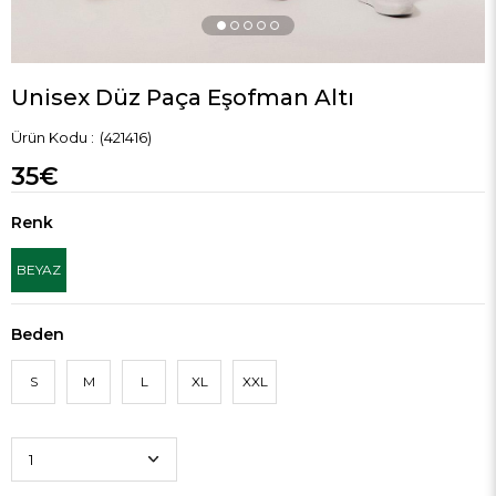
Unisex Düz Paça Eşofman Altı
(421416)
35€
Renk
BEYAZ
Beden
S
M
L
XL
XXL