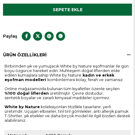
Paylaş
ÜRÜN ÖZELLIKLERI
Birbirinden şık ve yumuşacık White by Nature eşofmanlar ile gün
boyu özgürce hareket edin. Muhteşem doğal liflerden elde
edilen kumaşlara sahip White by Nature
kadın ve erkek
eşofman
modelleri
kombinlemesi kolay, ferah ve zamansız.
Online mağazamızda bulunan tüm kıyafetler özenle seçilen
%100 doğal liflerden
üretilmiştir. Çevre dostudur,
sentetik boyalar ve zararlı kimyasal maddeler içermez.
White by Nature
koleksiyonları titizlikle tasarlanır, yerli
üretimdir. Uçuşan elbiseler, tiril tiril gömlekler, anti allerjik pamuk
T-Shirtler, şık etekler ve daha birçok model ile ilgili bizden destek
alabilirsiniz.