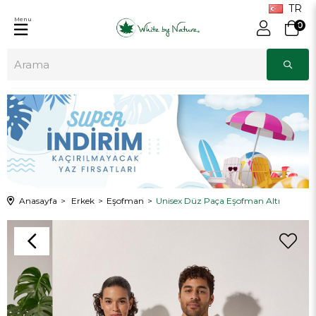
Menu
0
Anasayfa
Erkek
Eşofman
Unisex Düz Paça Eşofman Altı