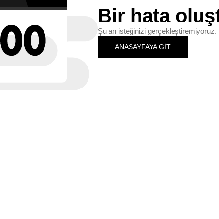
Bir hata oluş
Şu an isteğinizi gerçekleştiremiyoruz. 
ANASAYFAYA GİT