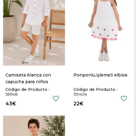
Camiseta blanca con 
Ponponlu,işlemeli elbise
capucha para niños
561148
510404
43€
22€