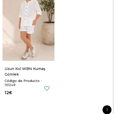
Uzun Kol WBN Kumaş 
Gömlek
561248
12€
1