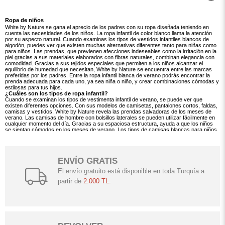
Ropa de niños
White by Nature se gana el aprecio de los padres con su ropa diseñada teniendo en
cuenta las necesidades de los niños. La ropa infantil de color blanco llama la atención
por su aspecto natural. Cuando examinas los tipos de vestidos infantiles blancos de
algodón, puedes ver que existen muchas alternativas diferentes tanto para niñas como
para niños. Las prendas, que previenen afecciones indeseables como la irritación en la
piel gracias a sus materiales elaborados con fibras naturales, combinan elegancia con
comodidad. Gracias a sus tejidos especiales que permiten a los niños alcanzar el
equilibrio de humedad que necesitan, White by Nature se encuentra entre las marcas
preferidas por los padres. Entre la ropa infantil blanca de verano podrás encontrar la
prenda adecuada para cada uno, ya sea niña o niño, y crear combinaciones cómodas y
estilosas para tus hijos.
¿Cuáles son los tipos de ropa infantil?
Cuando se examinan los tipos de vestimenta infantil de verano, se puede ver que
existen diferentes opciones. Con sus modelos de camisetas, pantalones cortos, faldas,
camisas y vestidos, White by Nature revela las prendas salvadoras de los meses de
verano. Las camisas de hombre con bolsillos laterales se pueden utilizar fácilmente en
cualquier momento del día. Gracias a su espaciosa estructura, ayuda a que los niños
se sientan cómodos en los meses de verano. Los tipos de camisas blancas para niños
también le permiten inculcar el hábito de usar camisas en sus hijos. Gracias a su amplia
estructura se convierte en una pieza con la que también podrán disfrutar los niños.
Además, con su diseño elegante, le permite darles a sus hijos una apariencia linda
mientras participan en actividades especiales. El vestido de algodón blanco para niña te
ENVÍO GRATIS
permite lograr un look cómodo y elegante en el sofocante clima de verano.
Gracias a la estructura relajante de las fibras naturales, las niñas pueden sentirse
El envío gratuito está disponible en toda Turquía a
cómodas con vestidos durante todo el día. Algunos modelos de vestidos añaden un look
lindo a los niños con sus tonos turquesas provenientes de la naturaleza en el escote y
partir de
2.000 TL.
los bordes. Los detalles de pompones garantizan que las niñas también disfruten de los
vestidos. Algunos modelos de vestidos de algodón para niña tienen un aspecto más
elegante, mientras que otros son más deportivos. Está en una estructura que los
deportistas pueden usar cómodamente mientras juegan durante el día. Aquellos con
detalles en forma de margaritas son perfectos para que los usen sus hijos cuando
asistan a bodas de verano o eventos especiales. Las faldas blancas con hebillas
también complementan las combinaciones de días especiales. La gran hebilla en la zona