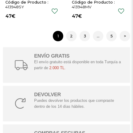
con capucha
413948SY
413948MV
47€
47€
1
2
3
...
5
>
ENVÍO GRATIS
El envío gratuito está disponible en toda Turquía a
partir de
2.000 TL.
DEVOLVER
Puedes devolver los productos que compraste
dentro de los 14 días hábiles.